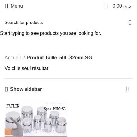
0
Menu
0,00
د.م.
+212 601517038
50L-32mm-SG
Paiement à la livraison
Start typing to see products you are looking for.
Categories
Livraison gratuite
Accueil
Produit Taille
50L-32mm-SG
Voici le seul résultat
Show sidebar