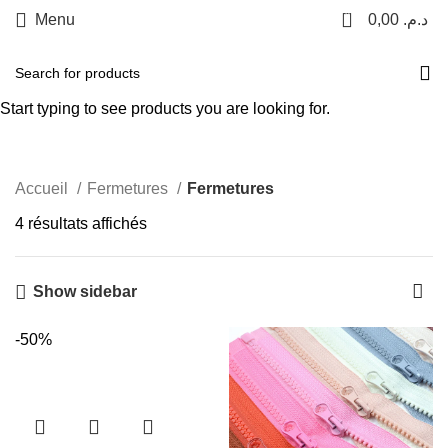
0
Menu
0,00
د.م.
+212 601517038
Paiement à la livraison
Fermetures
Livraison gratuite
Start typing to see products you are looking for.
Categories
Accueil
Fermetures
Fermetures
4 résultats affichés
Show sidebar
-50%