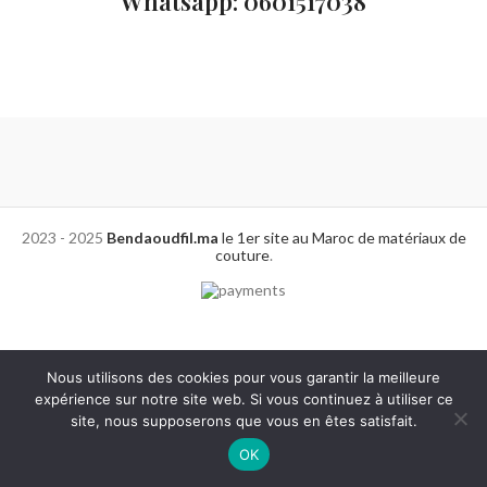
Whatsapp: 0601517038
2023 - 2025
Bendaoudfil.ma
le 1er site au Maroc de matériaux de
couture
.
Nous utilisons des cookies pour vous garantir la meilleure
expérience sur notre site web. Si vous continuez à utiliser ce
site, nous supposerons que vous en êtes satisfait.
0
OK
Shop
Wishlist
Cart
My account