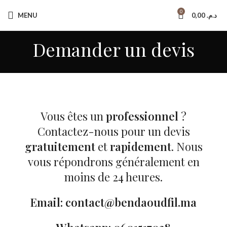
Paiement à la livraison
0
MENU
0,00
د.م.
Livraison gratuite
Demander un devis
Vous êtes un
professionnel
?
Contactez-nous pour un devis
gratuitement
et
rapidement
. Nous
vous répondrons généralement en
moins de 24 heures.
Email: contact@bendaoudfil.ma