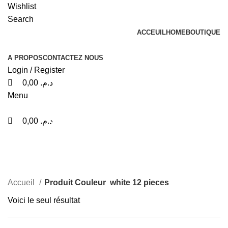
0
0
0
Wishlist
+212 601517038
Search
Paiement à la livraison
ACCEUIL
HOME
BOUTIQUE
Livraison gratuite
A PROPOS
CONTACTEZ NOUS
Login / Register
0,00
د.م.
Menu
white 12 pieces
0,00
د.م.
Categories
Accueil
Produit Couleur
white 12 pieces
Voici le seul résultat