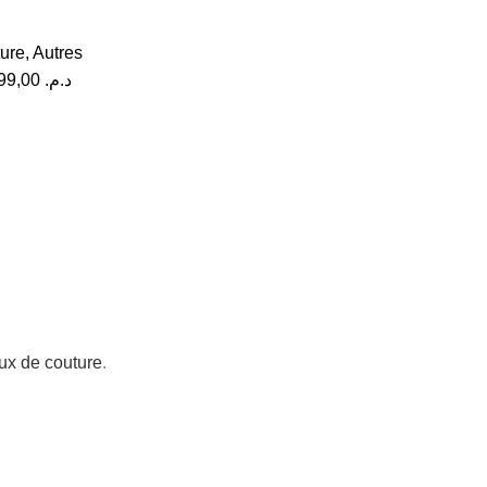
ture
,
Autres
99,00
د.م.
aux de couture
.
ment à la livraison
Livraison gratu