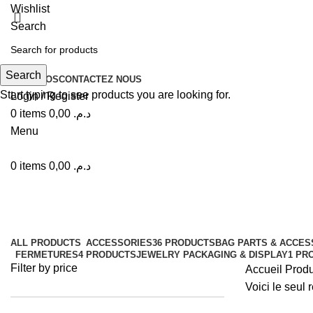
Wishlist
Search
Search
A PROPOS
CONTACTEZ NOUS
Start typing to see products you are looking for.
Login / Register
0
items
0,00
د.م.
Menu
0
items
0,00
د.م.
Only 1PC Mold
Categories
ALL
PRODUCTS
ACCESSORIES
36 PRODUCTS
BAG PARTS & ACCES
FERMETURES
4 PRODUCTS
JEWELRY PACKAGING & DISPLAY
1 PR
Filter by price
Accueil
Produ
Voici le seul r