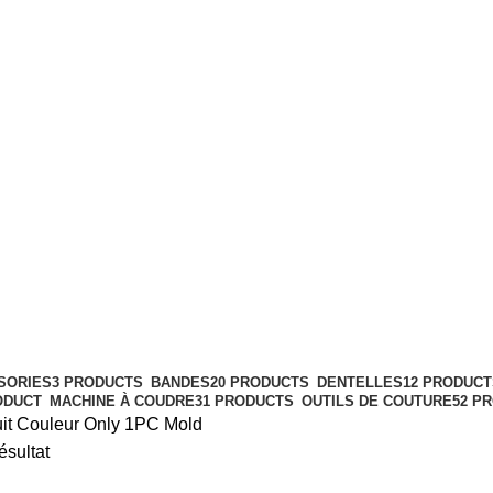
SORIES
3 PRODUCTS
BANDES
20 PRODUCTS
DENTELLES
12 PRODUCT
ODUCT
MACHINE À COUDRE
31 PRODUCTS
OUTILS DE COUTURE
52 P
it Couleur
Only 1PC Mold
ésultat