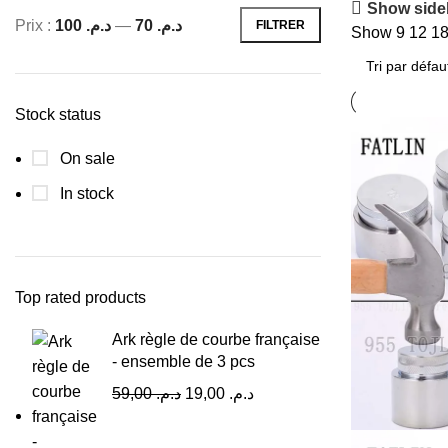
Show side
Prix :
د.م. 100
—
د.م. 70
FILTRER
Show
9
12
1
Stock status
On sale
In stock
Top rated products
Ark règle de courbe française
- ensemble de 3 pcs
59,00
د.م.
19,00
د.م.