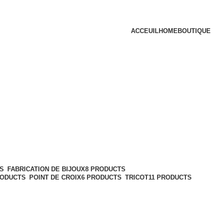
ACCEUIL
HOME
BOUTIQUE
S
FABRICATION DE BIJOUX
8 PRODUCTS
RODUCTS
POINT DE CROIX
6 PRODUCTS
TRICOT
11 PRODUCTS