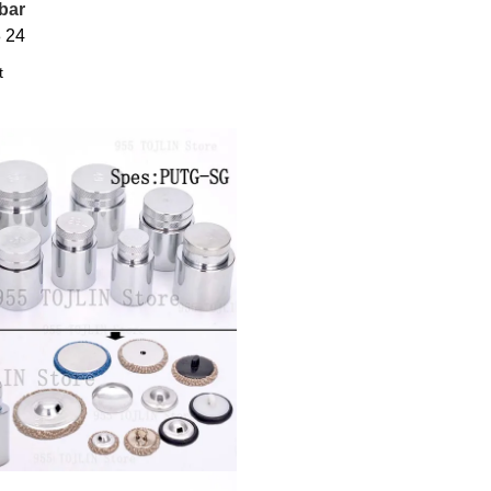
bar
8
24