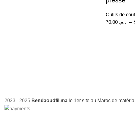
presse
Outils de cou
70,00
د.م.
–
2023 - 2025
Bendaoudfil.ma
le 1er site au Maroc de matéri
+212 601517038
Paie