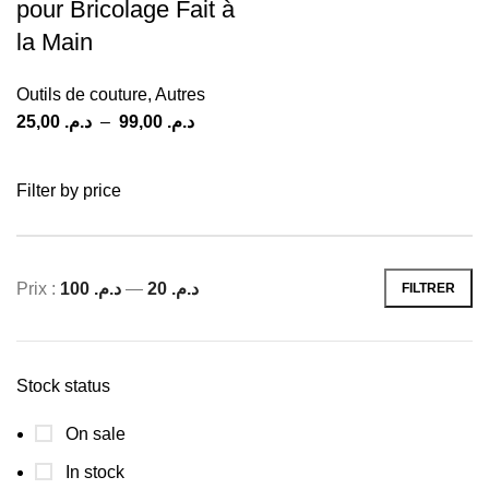
pour Bricolage Fait à
la Main
Outils de couture
,
Autres
25,00
د.م.
–
99,00
د.م.
Filter by price
Prix :
د.م. 100
—
د.م. 20
FILTRER
Stock status
On sale
In stock