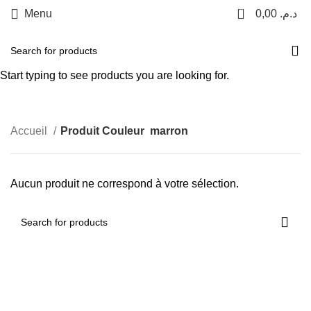
0
Menu
0,00
د.م.
+212 601517038
marron
Paiement à la livraison
Start typing to see products you are looking for.
Categories
Livraison gratuite
Accueil
Produit Couleur
marron
Aucun produit ne correspond à votre sélection.