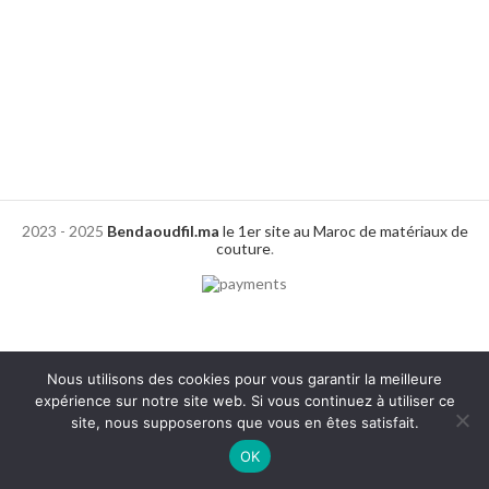
2023 - 2025
Bendaoudfil.ma
le 1er site au Maroc de matériaux de
couture
.
Nous utilisons des cookies pour vous garantir la meilleure
expérience sur notre site web. Si vous continuez à utiliser ce
site, nous supposerons que vous en êtes satisfait.
0
OK
Shop
Filters
Wishlist
Cart
My account