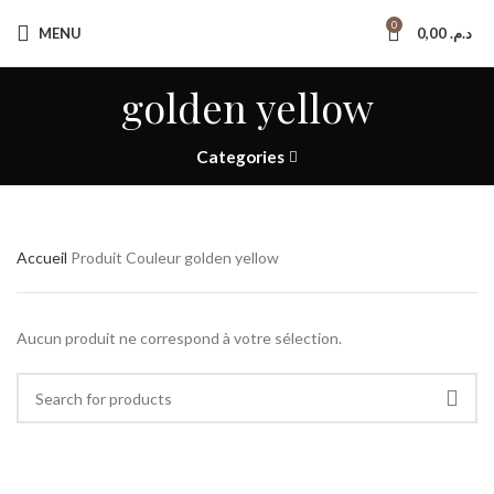
Paiement à la livraison
0
MENU
0,00
د.م.
Livraison gratuite
golden yellow
Categories
Accueil
Produit Couleur
golden yellow
Aucun produit ne correspond à votre sélection.