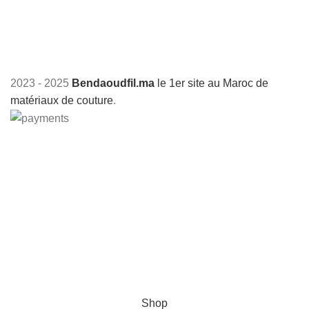
2023 - 2025
Bendaoudfil.ma
le 1er site au Maroc de
matériaux de couture
.
+212 601517038
Paiement à la livraison
Livraison gratuite
Shop