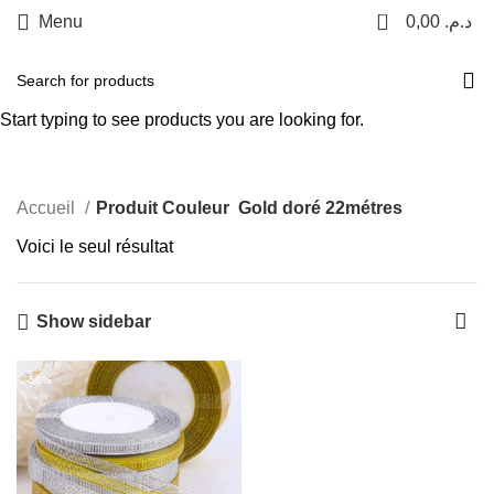
0
Menu
0,00
د.م.
Gold doré 22métres
Start typing to see products you are looking for.
Categories
Accueil
Produit Couleur
Gold doré 22métres
Voici le seul résultat
Show sidebar
-50%