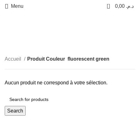
0
Menu
0,00
د.م.
+212 601517038
Paiement à la livraison
fluorescent green
Livraison gratuite
Categories
Accueil
Produit Couleur
fluorescent green
Aucun produit ne correspond à votre sélection.
Search