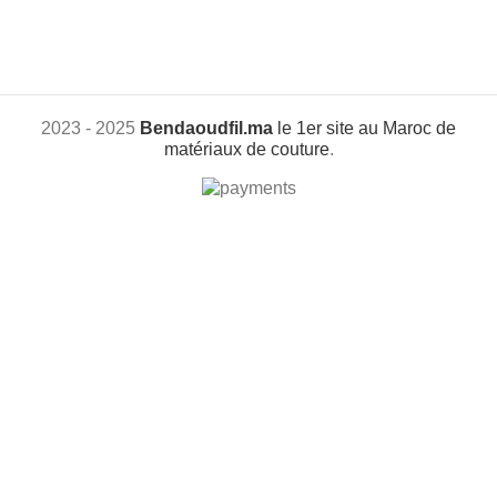
2023 - 2025
Bendaoudfil.ma
le 1er site au Maroc de
matériaux de couture
.
+212 601517038
Paiement à la livraison
Livraison gratuite