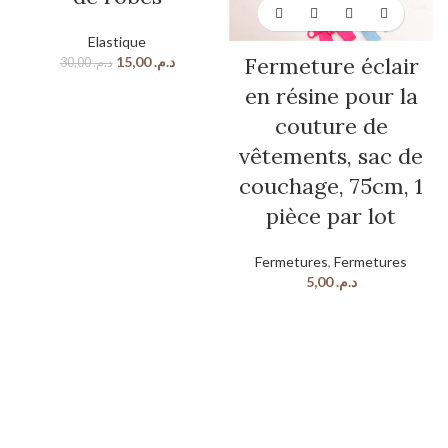
Elastique
Fermeture éclair
15,00
د.م.
30,00
د.م.
en résine pour la
couture de
vêtements, sac de
couchage, 75cm, 1
pièce par lot
Fermetures
,
Fermetures
5,00
د.م.