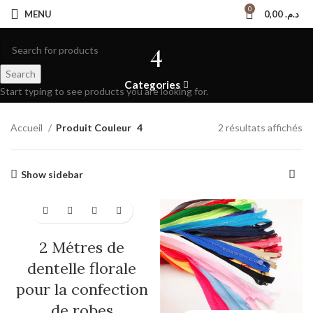
0
MENU
0,00
د.م.
4
Search
Categories
Start typing to see products you are looking for.
Accueil
Produit Couleur
4
2 résultats affichés
Show sidebar
-50%
2 Métres de
dentelle florale
pour la confection
de robes