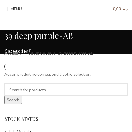
Paiement à la livraison
MENU
0,00
د.م.
Livraison gratuite
39 deep purple-AB
Categories
Accueil
Produit Couleur
39 deep purple-AB
Aucun produit ne correspond à votre sélection.
Search
STOCK STATUS
On sale