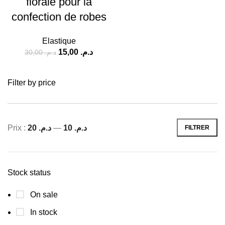
florale pour la
confection de robes
Elastique
15,00
د.م.
30,00
د.م.
Filter by price
Prix :
د.م. 20
—
د.م. 10
FILTRER
Stock status
On sale
In stock