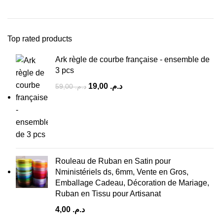
Top rated products
Ark règle de courbe française - ensemble de
3 pcs
19,00
د.م.
59,00
د.م.
Rouleau de Ruban en Satin pour
Nministériels ds, 6mm, Vente en Gros,
Emballage Cadeau, Décoration de Mariage,
Ruban en Tissu pour Artisanat
4,00
د.م.