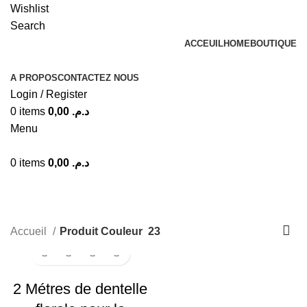
Wishlist
+212 601517038
Search
Paiement à la livraison
ACCEUIL
HOME
BOUTIQUE
Livraison gratuite
A PROPOS
CONTACTEZ NOUS
Login / Register
0
items
0,00
د.م.
Menu
0
items
0,00
د.م.
23
Categories
Accueil
Produit Couleur
23
-50%
2 Métres de dentelle