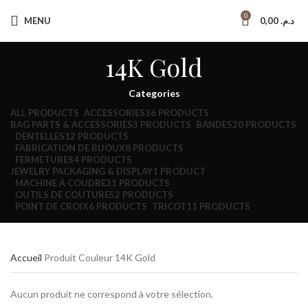
Paiement à la livraison
0
MENU
0,00
د.م.
Livraison gratuite
14K Gold
Categories
ALL
PRODUCTS
ACCESSORIES
36 PRODUCTS
BAG PARTS & ACCESSORIES
3 PRODUCTS
BANDES
20 PRODUCTS
DENTELLES
12 PRODUCTS
FABRICATION DE BIJOUX
8 PRODUCTS
FERMETURES
4 PRODUCTS
JEWELRY PACKAGING & DISPLAY
1 PRODUCT
MACHINE À COUDRE
31 PRODUCTS
OUTILS DE COUTURE
52 PRODUCTS
POINT DE CROIX
6 PRODUCTS
TRICOT
11 PRODUCTS
Accueil
Produit Couleur
14K Gold
Aucun produit ne correspond à votre sélection.