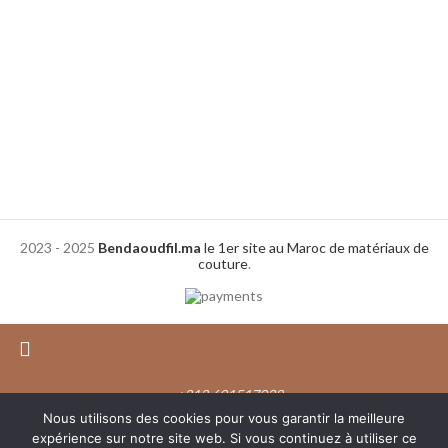
2023 - 2025
Bendaoudfil.ma
le 1er site au Maroc de matériaux de
couture
.
+212 601517038
Nous utilisons des cookies pour vous garantir la meilleure
Paiement à la livraison
expérience sur notre site web. Si vous continuez à utiliser ce