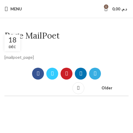
0
MENU
0,00
د.م.
Page MailPoet
18
DÉC
[mailpoet_page]
Older